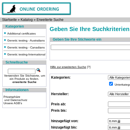
Startseite
»
Katalog
»
Erweiterte Suche
Kategorien
Geben Sie Ihre Suchkriterien
Additional certificates
Geben Sie Ihre Stichworte ein
Genetic testing - Australians
Genetic testing - Canadians
Genetic testing-International
Schnellsuche
Hilfe zur erweiterten Suche
[?]
Verwenden Sie Stichworte, um
Kategorien:
ein Produkt zu finden.
erweiterte Suche
Unterkatego
Informationen
Hersteller:
Privatsphäre
und Datenschutz
Unsere AGB's
Preis ab:
Preis bis:
hinzugefügt von:
hinzugefügt bis: