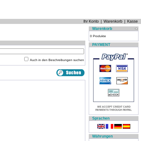
Ihr Konto
|
Warenkorb
|
Kasse
Warenkorb
0 Produkte
PAYMENT
Auch in den Beschreibungen suchen
WE ACCEPT CREDIT CARD
PAYMENTS THROUGH PAYPAL
Sprachen
Währungen