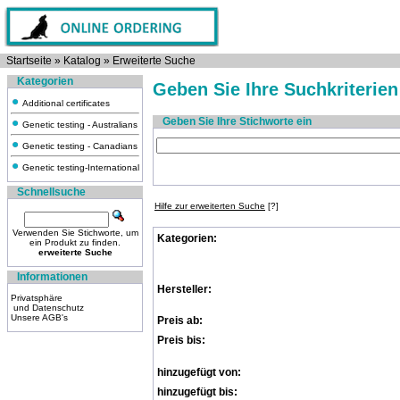
Startseite
»
Katalog
»
Erweiterte Suche
Kategorien
Geben Sie Ihre Suchkriterien
Additional certificates
Geben Sie Ihre Stichworte ein
Genetic testing - Australians
Genetic testing - Canadians
Genetic testing-International
Schnellsuche
Hilfe zur erweiterten Suche
[?]
Verwenden Sie Stichworte, um
Kategorien:
ein Produkt zu finden.
erweiterte Suche
Informationen
Hersteller:
Privatsphäre
und Datenschutz
Unsere AGB's
Preis ab:
Preis bis:
hinzugefügt von:
hinzugefügt bis: