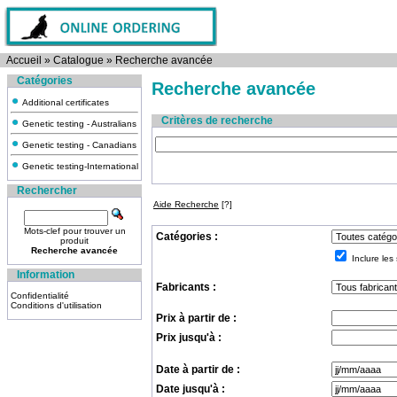
Accueil
»
Catalogue
»
Recherche avancée
Catégories
Recherche avancée
Additional certificates
Critères de recherche
Genetic testing - Australians
Genetic testing - Canadians
Genetic testing-International
Rechercher
Aide Recherche
[?]
Mots-clef pour trouver un
Catégories :
produit
Recherche avancée
Inclure les
Information
Fabricants :
Confidentialité
Conditions d'utilisation
Prix à partir de :
Prix jusqu'à :
Date à partir de :
Date jusqu'à :