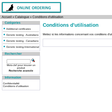
Accueil
»
Catalogue
»
Conditions d'utilisation
Catégories
Conditions d'utilisation
Additional certificates
Mettez ici les informations concernant vos conditions d'uti
Genetic testing - Australians
Genetic testing - Canadians
Genetic testing-International
Rechercher
Mots-clef pour trouver un
produit
Recherche avancée
Information
Confidentialité
Conditions d'utilisation