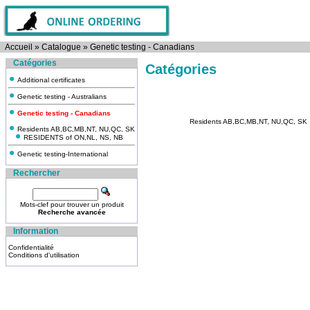
Accueil
»
Catalogue
»
Genetic testing - Canadians
Catégories
Catégories
Additional certificates
Genetic testing - Australians
Genetic testing - Canadians
Residents AB,BC,MB,NT, NU,QC, SK
Residents AB,BC,MB,NT, NU,QC, SK
RESIDENTS of ON,NL, NS, NB
Genetic testing-International
Rechercher
Mots-clef pour trouver un produit
Recherche avancée
Information
Confidentialité
Conditions d'utilisation