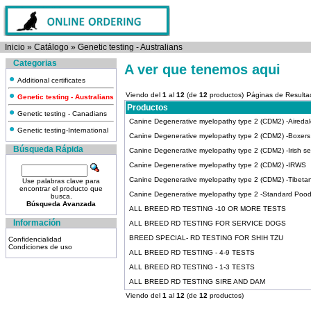
Inicio
»
Catálogo
»
Genetic testing - Australians
Categorias
A ver que tenemos aqui
Additional certificates
Viendo del
1
al
12
(de
12
productos)
Páginas de Result
Genetic testing - Australians
Productos
Genetic testing - Canadians
Canine Degenerative myelopathy type 2 (CDM2) -Airedale
Genetic testing-International
Canine Degenerative myelopathy type 2 (CDM2) -Boxers
Búsqueda Rápida
Canine Degenerative myelopathy type 2 (CDM2) -Irish se
Canine Degenerative myelopathy type 2 (CDM2) -IRWS
Canine Degenerative myelopathy type 2 (CDM2) -Tibetan 
Use palabras clave para
encontrar el producto que
Canine Degenerative myelopathy type 2 -Standard Pood
busca.
Búsqueda Avanzada
ALL BREED RD TESTING -10 OR MORE TESTS
Información
ALL BREED RD TESTING FOR SERVICE DOGS
BREED SPECIAL- RD TESTING FOR SHIH TZU
Confidencialidad
Condiciones de uso
ALL BREED RD TESTING - 4-9 TESTS
ALL BREED RD TESTING - 1-3 TESTS
ALL BREED RD TESTING SIRE AND DAM
Viendo del
1
al
12
(de
12
productos)