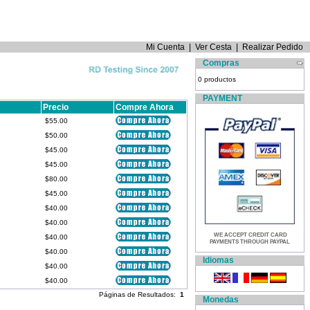
Mi Cuenta
|
Ver Cesta
|
Realizar Pedido
Compras
0 productos
PAYMENT
Precio
Compre Ahora
$55.00
$50.00
$45.00
$45.00
$80.00
$45.00
$40.00
$40.00
WE ACCEPT CREDIT CARD
$40.00
PAYMENTS THROUGH PAYPAL
$40.00
Idiomas
$40.00
$40.00
Páginas de Resultados:
1
Monedas