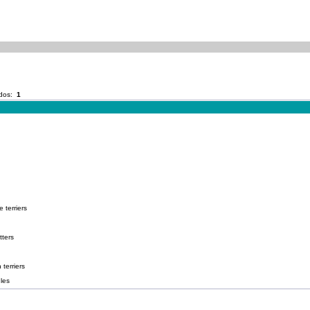
ados:
1
 terriers
tters
terriers
les