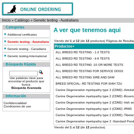
Inicio
»
Catálogo
»
Genetic testing - Australians
Categorias
A ver que tenemos aqui
Additional certificates
Viendo del
1
al
12
(de
12
productos)
Páginas de Result
Genetic testing - Australians
Productos+
Genetic testing - Canadians
ALL BREED RD TESTING - 1-3 TESTS
Genetic testing-International
ALL BREED RD TESTING - 4-9 TESTS
Búsqueda Rápida
ALL BREED RD TESTING -10 OR MORE TESTS
ALL BREED RD TESTING FOR SERVICE DOGS
ALL BREED RD TESTING SIRE AND DAM
Use palabras clave para
encontrar el producto que
BREED SPECIAL- RD TESTING FOR SHIH TZU
busca.
Búsqueda Avanzada
Canine Degenerative myelopathy type 2 (CDM2) -Airedale
Información
Canine Degenerative myelopathy type 2 (CDM2) -Boxers
Canine Degenerative myelopathy type 2 (CDM2) -Irish se
Confidencialidad
Condiciones de uso
Canine Degenerative myelopathy type 2 (CDM2) -IRWS
Canine Degenerative myelopathy type 2 (CDM2) -Tibetan 
Canine Degenerative myelopathy type 2 -Standard Pood
Viendo del
1
al
12
(de
12
productos)