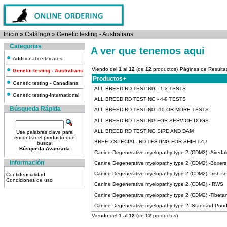
Inicio
»
Catálogo
»
Genetic testing - Australians
Categorias
A ver que tenemos aqui
Additional certificates
Viendo del
1
al
12
(de
12
productos)
Páginas de Result
Genetic testing - Australians
Productos+
Genetic testing - Canadians
ALL BREED RD TESTING - 1-3 TESTS
Genetic testing-International
ALL BREED RD TESTING - 4-9 TESTS
Búsqueda Rápida
ALL BREED RD TESTING -10 OR MORE TESTS
ALL BREED RD TESTING FOR SERVICE DOGS
ALL BREED RD TESTING SIRE AND DAM
Use palabras clave para
encontrar el producto que
BREED SPECIAL- RD TESTING FOR SHIH TZU
busca.
Búsqueda Avanzada
Canine Degenerative myelopathy type 2 (CDM2) -Airedale
Información
Canine Degenerative myelopathy type 2 (CDM2) -Boxers
Canine Degenerative myelopathy type 2 (CDM2) -Irish se
Confidencialidad
Condiciones de uso
Canine Degenerative myelopathy type 2 (CDM2) -IRWS
Canine Degenerative myelopathy type 2 (CDM2) -Tibetan 
Canine Degenerative myelopathy type 2 -Standard Pood
Viendo del
1
al
12
(de
12
productos)