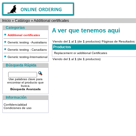
Inicio
»
Catálogo
»
Additional certificates
Categorias
A ver que tenemos aqui
Additional certificates
Viendo del
1
al
1
(de
1
productos)
Páginas de Resultados
Genetic testing - Australians
Productos
Genetic testing - Canadians
Replacement or additional Certificates
Genetic testing-International
Viendo del
1
al
1
(de
1
productos)
Búsqueda Rápida
Use palabras clave para
encontrar el producto que
busca.
Búsqueda Avanzada
Información
Confidencialidad
Condiciones de uso