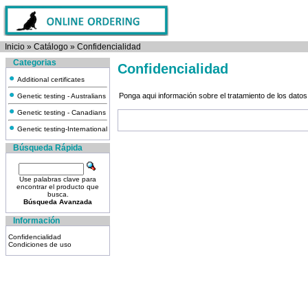
Inicio
»
Catálogo
»
Confidencialidad
Categorias
Confidencialidad
Additional certificates
Ponga aqui información sobre el tratamiento de los datos
Genetic testing - Australians
Genetic testing - Canadians
Genetic testing-International
Búsqueda Rápida
Use palabras clave para
encontrar el producto que
busca.
Búsqueda Avanzada
Información
Confidencialidad
Condiciones de uso