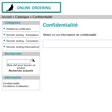
Accueil
»
Catalogue
»
Confidentialité
Catégories
Confidentialité
Additional certificates
Mettez ici vos informations de confidentialité.
Genetic testing - Australians
Genetic testing - Canadians
Genetic testing-International
Rechercher
Mots-clef pour trouver un
produit
Recherche avancée
Information
Confidentialité
Conditions d'utilisation