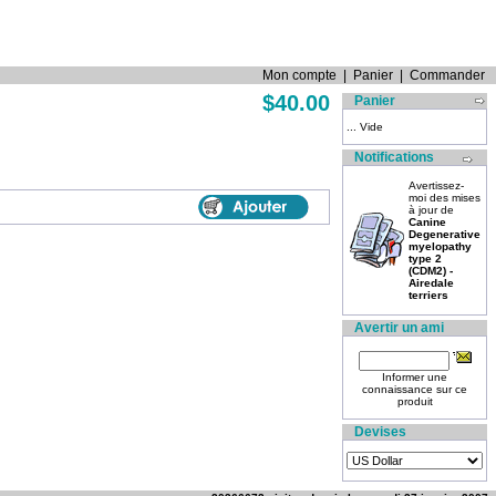
Mon compte
|
Panier
|
Commander
$40.00
Panier
... Vide
Notifications
Avertissez-
moi des mises
à jour de
Canine
Degenerative
myelopathy
type 2
(CDM2) -
Airedale
terriers
Avertir un ami
Informer une
connaissance sur ce
produit
Devises