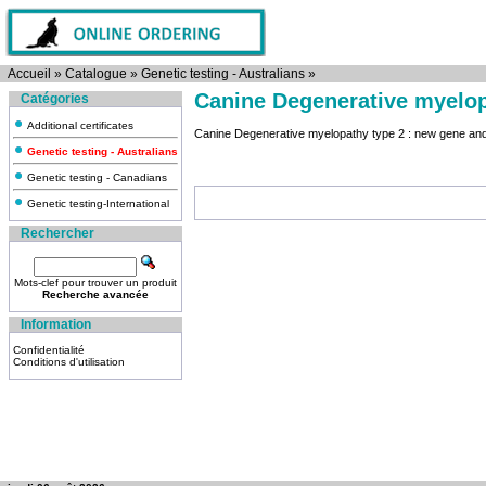
Accueil
»
Catalogue
»
Genetic testing - Australians
»
Canine Degenerative myelopa
Catégories
Additional certificates
Canine Degenerative myelopathy type 2 : new gene and 
Genetic testing - Australians
Genetic testing - Canadians
Genetic testing-International
Rechercher
Mots-clef pour trouver un produit
Recherche avancée
Information
Confidentialité
Conditions d'utilisation