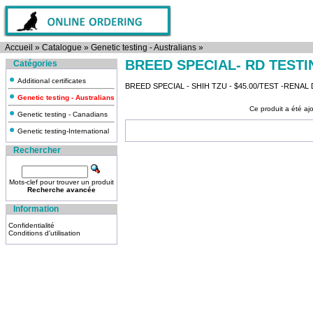
Accueil
»
Catalogue
»
Genetic testing - Australians
»
BREED SPECIAL- RD TESTI
Catégories
Additional certificates
BREED SPECIAL - SHIH TZU - $45.00/TEST -RENAL
Genetic testing - Australians
Ce produit a été aj
Genetic testing - Canadians
Genetic testing-International
Rechercher
Mots-clef pour trouver un produit
Recherche avancée
Information
Confidentialité
Conditions d'utilisation