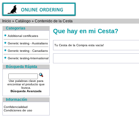
Inicio
»
Catálogo
»
Contenido de la Cesta
Categorias
Que hay en mi Cesta?
Additional certificates
Genetic testing - Australians
Tu Cesta de la Compra esta vacia!
Genetic testing - Canadians
Genetic testing-International
Búsqueda Rápida
Use palabras clave para
encontrar el producto que
busca.
Búsqueda Avanzada
Información
Confidencialidad
Condiciones de uso