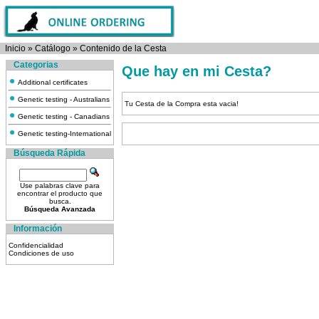
Inicio
»
Catálogo
»
Contenido de la Cesta
Categorias
Que hay en mi Cesta?
Additional certificates
Genetic testing - Australians
Tu Cesta de la Compra esta vacia!
Genetic testing - Canadians
Genetic testing-International
Búsqueda Rápida
Use palabras clave para
encontrar el producto que
busca.
Búsqueda Avanzada
Información
Confidencialidad
Condiciones de uso