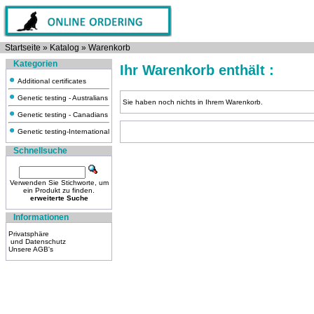
Startseite
»
Katalog
»
Warenkorb
Kategorien
Ihr Warenkorb enthält :
Additional certificates
Genetic testing - Australians
Sie haben noch nichts in Ihrem Warenkorb.
Genetic testing - Canadians
Genetic testing-International
Schnellsuche
Verwenden Sie Stichworte, um
ein Produkt zu finden.
erweiterte Suche
Informationen
Privatsphäre
und Datenschutz
Unsere AGB's