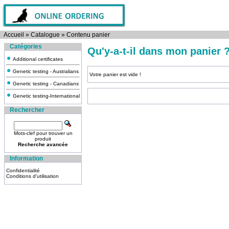
Accueil
»
Catalogue
»
Contenu panier
Catégories
Qu'y-a-t-il dans mon panier 
Additional certificates
Genetic testing - Australians
Votre panier est vide !
Genetic testing - Canadians
Genetic testing-International
Rechercher
Mots-clef pour trouver un
produit
Recherche avancée
Information
Confidentialité
Conditions d'utilisation