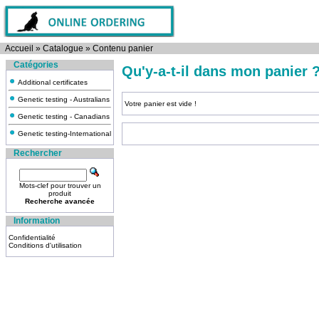
Accueil
»
Catalogue
»
Contenu panier
Catégories
Qu'y-a-t-il dans mon panier 
Additional certificates
Genetic testing - Australians
Votre panier est vide !
Genetic testing - Canadians
Genetic testing-International
Rechercher
Mots-clef pour trouver un
produit
Recherche avancée
Information
Confidentialité
Conditions d'utilisation