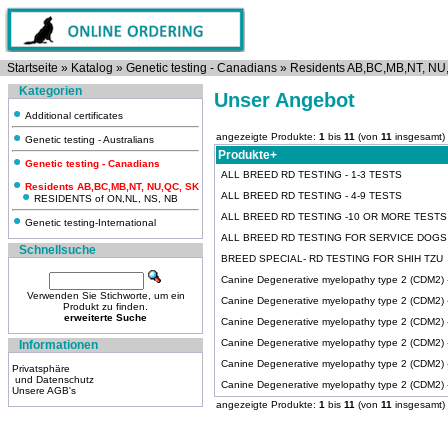
Startseite
»
Katalog
»
Genetic testing - Canadians
»
Residents AB,BC,MB,NT, NU
Kategorien
Unser Angebot
Additional certificates
angezeigte Produkte:
1
bis
11
(von
11
insgesamt)
Genetic testing - Australians
Produkte+
Genetic testing - Canadians
ALL BREED RD TESTING - 1-3 TESTS
Residents AB,BC,MB,NT, NU,QC, SK
ALL BREED RD TESTING - 4-9 TESTS
RESIDENTS of ON,NL, NS, NB
ALL BREED RD TESTING -10 OR MORE TESTS
Genetic testing-International
ALL BREED RD TESTING FOR SERVICE DOGS
Schnellsuche
BREED SPECIAL- RD TESTING FOR SHIH TZU
Canine Degenerative myelopathy type 2 (CDM2) -A
Verwenden Sie Stichworte, um ein
Canine Degenerative myelopathy type 2 (CDM2) 
Produkt zu finden.
erweiterte Suche
Canine Degenerative myelopathy type 2 (CDM2) -I
Canine Degenerative myelopathy type 2 (CDM2)
Informationen
Canine Degenerative myelopathy type 2 (CDM2)
Privatsphäre
und Datenschutz
Canine Degenerative myelopathy type 2 (CDM2) -T
Unsere AGB's
angezeigte Produkte:
1
bis
11
(von
11
insgesamt)