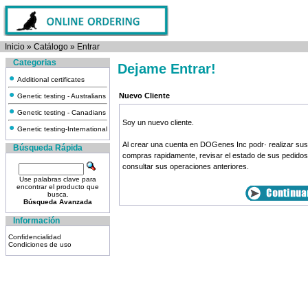
Inicio
»
Catálogo
»
Entrar
Categorias
Dejame Entrar!
Additional certificates
Nuevo Cliente
Genetic testing - Australians
Genetic testing - Canadians
Soy un nuevo cliente.
Genetic testing-International
Al crear una cuenta en DOGenes Inc podr· realizar sus
Búsqueda Rápida
compras rapidamente, revisar el estado de sus pedidos
consultar sus operaciones anteriores.
Use palabras clave para
encontrar el producto que
busca.
Búsqueda Avanzada
Información
Confidencialidad
Condiciones de uso