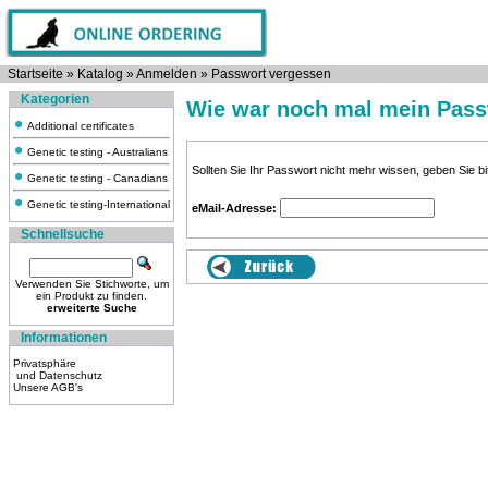
Startseite
»
Katalog
»
Anmelden
»
Passwort vergessen
Kategorien
Wie war noch mal mein Pas
Additional certificates
Genetic testing - Australians
Sollten Sie Ihr Passwort nicht mehr wissen, geben Sie 
Genetic testing - Canadians
Genetic testing-International
eMail-Adresse:
Schnellsuche
Verwenden Sie Stichworte, um
ein Produkt zu finden.
erweiterte Suche
Informationen
Privatsphäre
und Datenschutz
Unsere AGB's